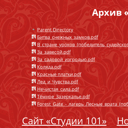
Архив 
Parent Directory
Битва_снежных_замков.pdf
В_стране_уроков_(победитель_судейског
За_завесой.pdf
За_садовой_изгродью.pdf
Коляда.pdf
Красные платки.pdf
Лед_и_Чувства.pdf
Нечистая_сила.pdf
Тёмное_Зазеркалье.pdf
Forest_Gate_-_лагерь_Лесные_врата_(по
Сайт «Студии 101»
Но