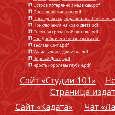
Остров потерянной надежды.pdf
Последний пингвин.pdf
Последняя надежда острова Лансмаут.p
Приключения на краю света.pdf
Снежная гроза (победитель).pdf
Сэр Дрейк и его четыре юнги.pdf
Теславикинги.pdf
Удача, кроны, два меча.pdf
Чёрный Дрозд.pdf
Ярость королевы глубин.pdf
Сайт «Студии 101»
Но
Страница издат
Сайт «Кадата»
Чат «Л