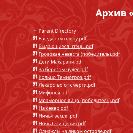
Архив 
Parent Directory
В ледяном плену.pdf
Выдающиеся чтецы.pdf
Грозовая невеста (победитель).pdf
Дети Махарани.pdf
За берегом чудес.pdf
Кольцо Темногроз.pdf
Лекарство от смерти.pdf
Мифопея.pdf
Мраморное яйцо (победитель).pdf
На север.pdf
Ничья земля.pdf
Ночь Очищения.pdf
Однажды на диком острове.pdf