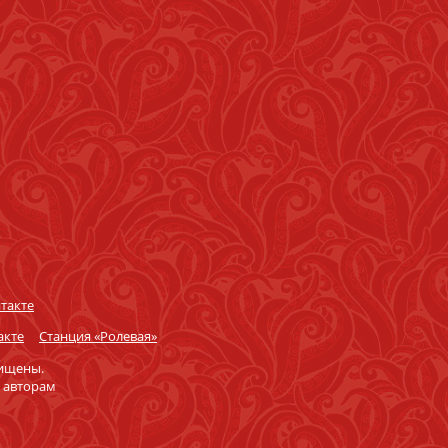
такте
акте
Станция «Ролевая»
щищены.
 авторам