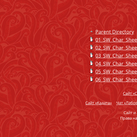
Parent Directory
01_SW_Char_Sheet
02_SW_Char_Sheet
03_SW_Char_Sheet
04_SW_Char_Sheet
05_SW_Char_Sheet
06_SW_Char_Sheet
Сайт «
Сайт «Кадата»
Чат «Лабор
Сайт и
Права н