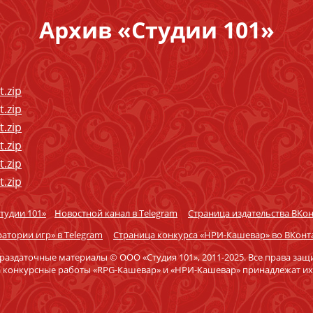
Архив «Студии 101»
.zip
.zip
.zip
.zip
.zip
.zip
Студии 101»
Новостной канал в Telegram
Страница издательства ВКон
атории игр» в Telegram
Страница конкурса «НРИ-Кашевар» во ВКонт
 раздаточные материалы © ООО «Студия 101», 2011-2025. Все права за
а конкурсные работы «RPG-Кашевар» и «НРИ-Кашевар» принадлежат их