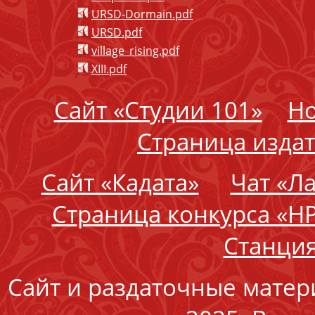
URSD-Dormain.pdf
URSD.pdf
village_rising.pdf
XIII.pdf
Сайт «Студии 101»
Но
Страница издат
Сайт «Кадата»
Чат «Л
Страница конкурса «Н
Станция
Сайт и раздаточные матер