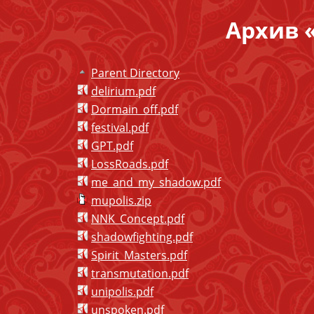
Архив 
Parent Directory
delirium.pdf
Dormain_off.pdf
festival.pdf
GPT.pdf
LossRoads.pdf
me_and_my_shadow.pdf
mupolis.zip
NNK_Concept.pdf
shadowfighting.pdf
Spirit_Masters.pdf
transmutation.pdf
unipolis.pdf
unspoken.pdf