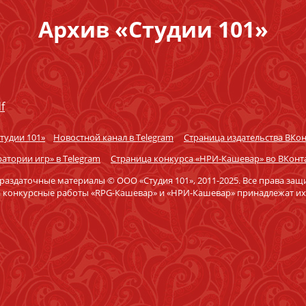
Архив «Студии 101»
f
Студии 101»
Новостной канал в Telegram
Страница издательства ВКон
атории игр» в Telegram
Страница конкурса «НРИ-Кашевар» во ВКонт
 раздаточные материалы © ООО «Студия 101», 2011-2025. Все права за
а конкурсные работы «RPG-Кашевар» и «НРИ-Кашевар» принадлежат их