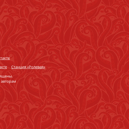
такте
акте
Станция «Ролевая»
щищены.
 авторам