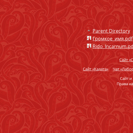
Parent Directory
Громкое_имя.pdf
Rido_Incarnum.pd
Сайт «
Сайт «Кадата»
Чат «Лабор
Сайт и
Права н