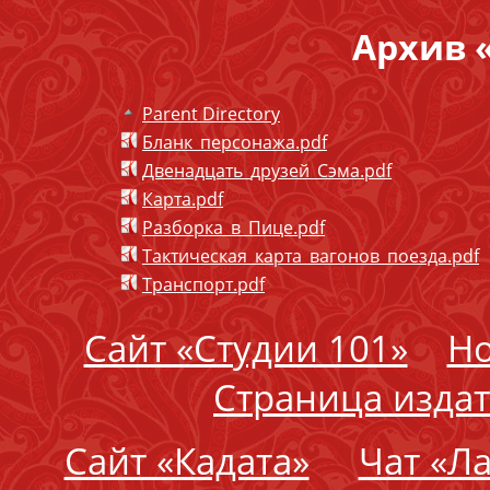
Архив 
Parent Directory
Бланк_персонажа.pdf
Двенадцать_друзей_Сэма.pdf
Карта.pdf
Разборка_в_Пице.pdf
Тактическая_карта_вагонов_поезда.pdf
Транспорт.pdf
Сайт «Студии 101»
Но
Страница издат
Сайт «Кадата»
Чат «Л