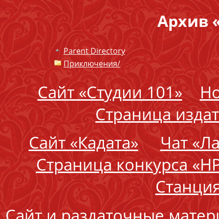
Архив 
Parent Directory
Приключения/
Сайт «Студии 101»
Но
Страница издат
Сайт «Кадата»
Чат «Л
Страница конкурса «Н
Станция
Сайт и раздаточные матер