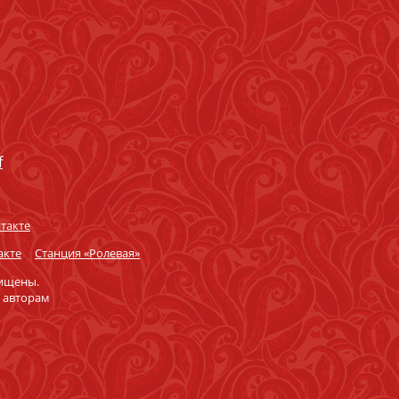
f
такте
акте
Станция «Ролевая»
щищены.
 авторам