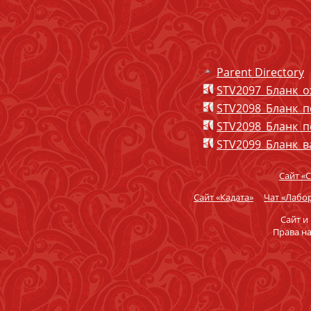
Parent Directory
STV2097_Бланк_о
STV2098_Бланк_пе
STV2098_Бланк_пе
STV2099_Бланк_ва
Сайт «
Сайт «Кадата»
Чат «Лабор
Сайт и
Права н