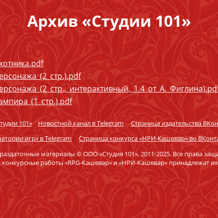
Архив «Студии 101»
хотника.pdf
рсонажа_(2_стр.).pdf
рсонажа_(2_стр.,_интерактивный,_1.4_от_А._Фиглина).pd
мпира_(1_стр.).pdf
Студии 101»
Новостной канал в Telegram
Страница издательства ВКон
атории игр» в Telegram
Страница конкурса «НРИ-Кашевар» во ВКонт
 раздаточные материалы © ООО «Студия 101», 2011-2025. Все права за
а конкурсные работы «RPG-Кашевар» и «НРИ-Кашевар» принадлежат их