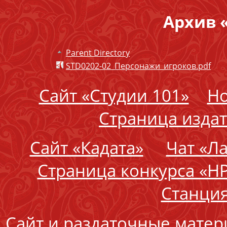
Архив 
Parent Directory
STD0202-02_Персонажи_игроков.pdf
Сайт «Студии 101»
Но
Страница издат
Сайт «Кадата»
Чат «Л
Страница конкурса «Н
Станция
Сайт и раздаточные матер