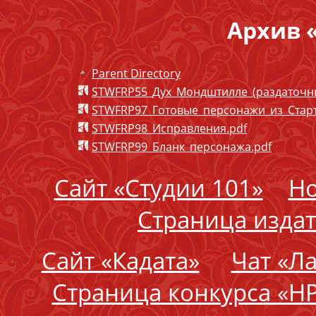
Архив 
Parent Directory
STWFRP55_Дух_Мондштилле_(раздаточн
STWFRP97_Готовые_персонажи_из_Старт
STWFRP98_Исправления.pdf
STWFRP99_Бланк_персонажа.pdf
Сайт «Студии 101»
Но
Страница издат
Сайт «Кадата»
Чат «Л
Страница конкурса «Н