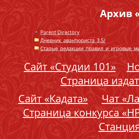
Архив 
Parent Directory
Дневник_авантюриста_3,5/
Старые_редакции_правил_и_игровые_м
Сайт «Студии 101»
Но
Страница издат
Сайт «Кадата»
Чат «Л
Страница конкурса «Н
Станция